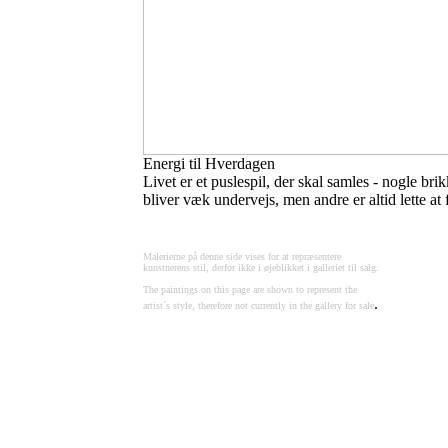
Energi til Hverdagen
Livet er et puslespil, der skal samles - nogle bri
bliver væk undervejs, men andre er altid lette at 
Malerierne på denne side vises for at repræsentere
kunstnerens stil, derfor ikke i øjeblikket i galleriet til salg.
The paintings on this page are shown to represent the
.
artist´s style, therefore not currently in the gallery for sale