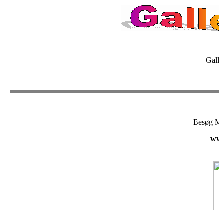
Gall
Besøg M
ww